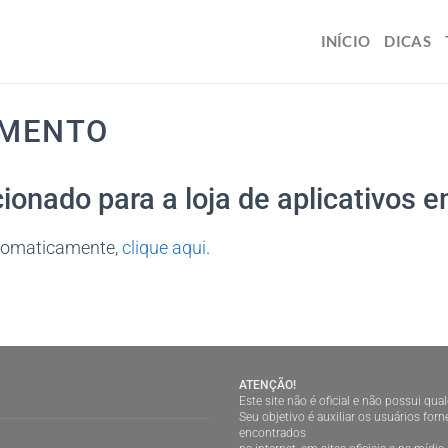
INÍCIO
DICAS
AMENTO
cionado para a loja de aplicativos 
utomaticamente,
clique aqui
.
ATENÇÃO!
Este site não é oficial e não possui qua
Seu objetivo é auxiliar os usuários fo
encontrados