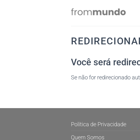
Skip
to
content
REDIRECION
Você será redire
Se não for redirecionado a
Política de Privacidade
Quem Somos