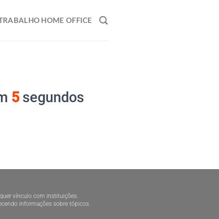
TRABALHO HOME OFFICE
em
5
segundos
lquer vínculo com instituições.
rnecendo informações sobre tópicos