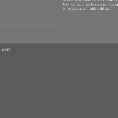
na internet, em sites oficiais e na mídia.
Não nos responsabilizamos por quaisqu
em relação ao conteúdo publicado.
o.com