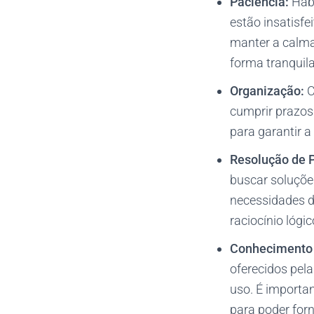
Paciência:
Habi
estão insatisfe
manter a calma,
forma tranquila
Organização:
C
cumprir prazos
para garantir a
Resolução de 
buscar soluçõe
necessidades do
raciocínio lógi
Conhecimento 
oferecidos pela
uso. É importan
para poder forn