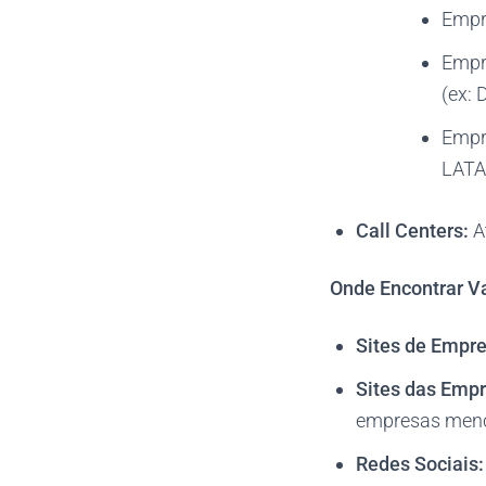
Empre
Empre
(ex: 
Empre
LATA
Call Centers:
At
Onde Encontrar V
Sites de Empre
Sites das Empr
empresas menc
Redes Sociais: