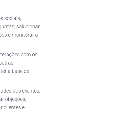
s sociais,
guntas, solucionar
ões e monitorar a
nterações com os
outras
nter a base de
dades dos clientes,
ar objeções,
r clientes e