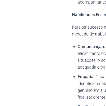
acompanhar as 
Habilidades Essen
Para ter sucesso n
mercado de trabal
Comunicação:
eficaz, tanto o
situações. A co
adequada e tra
Empatia:
Capac
identificar su
genuíno em aju
fidelizar cliente