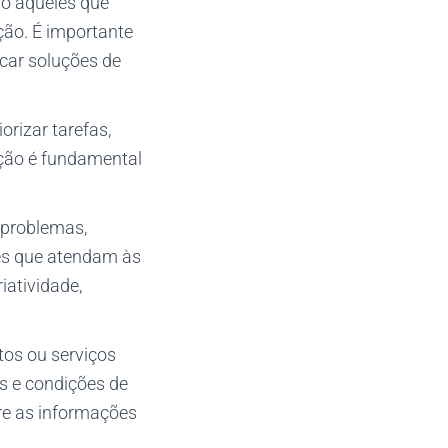
ndo aqueles que
ção. É importante
scar soluções de
rizar tarefas,
ação é fundamental
r problemas,
ões que atendam às
iatividade,
os ou serviços
os e condições de
bre as informações