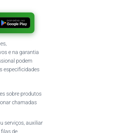
DISPONÍVEL NO
Google Play
es,
os e na garantia
issional podem
s especificidades
ões sobre produtos
ecionar chamadas
 serviços, auxiliar
filas de