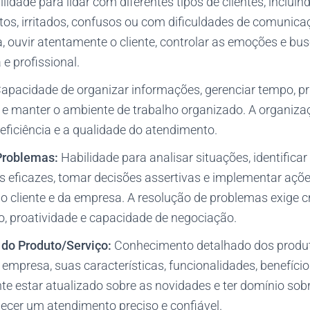
lidade para lidar com diferentes tipos de clientes, inclui
itos, irritados, confusos ou com dificuldades de comunica
 ouvir atentamente o cliente, controlar as emoções e bu
 e profissional.
apacidade de organizar informações, gerenciar tempo, prio
 e manter o ambiente de trabalho organizado. A organiz
 eficiência e a qualidade do atendimento.
Problemas:
Habilidade para analisar situações, identifica
s eficazes, tomar decisões assertivas e implementar aç
 cliente e da empresa. A resolução de problemas exige cr
co, proatividade e capacidade de negociação.
do Produto/Serviço:
Conhecimento detalhado dos produt
 empresa, suas características, funcionalidades, benefíci
te estar atualizado sobre as novidades e ter domínio so
ecer um atendimento preciso e confiável.