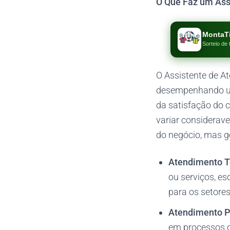
O Que Faz um Ass
MontaT
Sorteio de 
O Assistente de At
desempenhando um 
da satisfação do 
variar considerave
do negócio, mas g
Atendimento T
ou serviços, es
para os setores
Atendimento P
em processos de