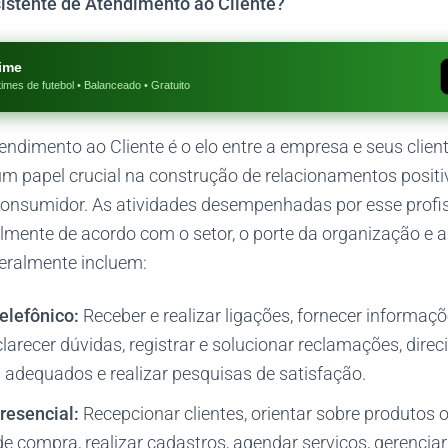
istente de Atendimento ao Cliente?
ime
times de futebol • Balanceado • Gratuito
endimento ao Cliente é o elo entre a empresa e seus client
papel crucial na construção de relacionamentos positiv
consumidor. As atividades desempenhadas por esse prof
lmente de acordo com o setor, o porte da organização e a
eralmente incluem:
elefônico:
Receber e realizar ligações, fornecer informaç
clarecer dúvidas, registrar e solucionar reclamações, dir
 adequados e realizar pesquisas de satisfação.
resencial:
Recepcionar clientes, orientar sobre produtos ou
 compra, realizar cadastros, agendar serviços, gerenciar 