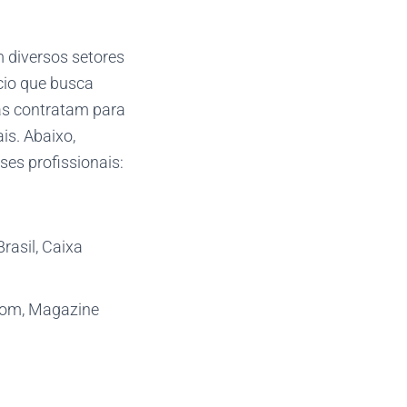
 diversos setores
cio que busca
as contratam para
is. Abaixo,
es profissionais:
rasil, Caixa
com, Magazine