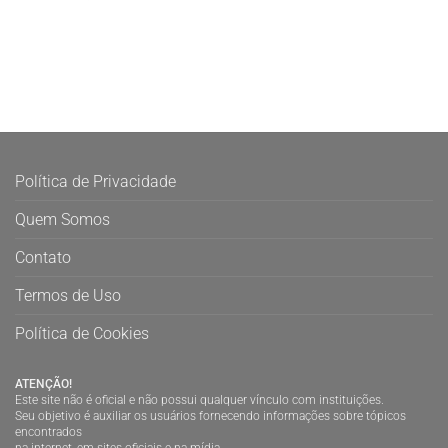
Política de Privacidade
Quem Somos
Contato
Termos de Uso
Política de Cookies
ATENÇÃO!
Este site não é oficial e não possui qualquer vínculo com instituições.
Seu objetivo é auxiliar os usuários fornecendo informações sobre tópicos
encontrados
na internet, em sites oficiais e na mídia.