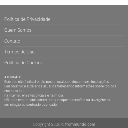
Política de Privacidade
Quem Somos
Contato
Termos de Uso
Política de Cookies
ATENÇÃO!
Este site não é oficial e não possui qualquer vínculo com instituições.
Seu objetivo é auxiliar os usuários fornecendo informações sobre tópicos
encontrados
na internet, em sites oficiais e na mídia.
Não nos responsabilizamos por quaisquer alterações ou divergências
em relação ao conteúdo publicado.
Copyright 2026 ©
frommundo.com